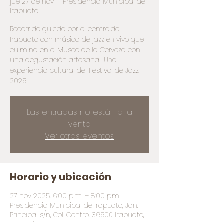
jue 27 de nov
  |  
Presidencia Municipal de
Irapuato
Recorrido guiado por el centro de
Irapuato con música de jazz en vivo que
culmina en el Museo de la Cerveza con
una degustación artesanal. Una
experiencia cultural del Festival de Jazz
2025.
Las entradas no están a la
venta
Ver otros eventos
Horario y ubicación
27 nov 2025, 6:00 p.m. – 8:00 p.m.
Presidencia Municipal de Irapuato, Jdn.
Principal s/n, Col. Centro, 36500 Irapuato,